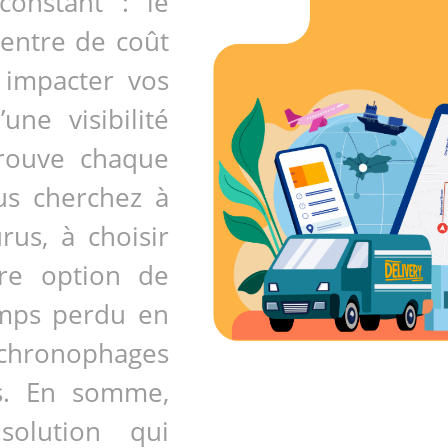
constant : le
centre de coût
 impacter vos
ne visibilité
trouve chaque
us cherchez à
rus, à choisir
ure option de
temps perdu en
hronophages
es. En somme,
olution qui