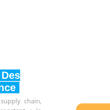
e Des
nce
supply chain,